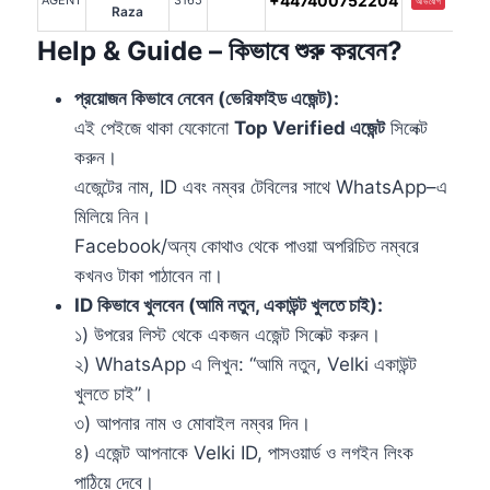
+447400752204
AGENT
3165
অভিযোগ
Raza
Help & Guide – কিভাবে শুরু করবেন?
প্রয়োজন কিভাবে নেবেন (ভেরিফাইড এজেন্ট):
এই পেইজে থাকা যেকোনো
Top Verified এজেন্ট
সিলেক্ট
করুন।
এজেন্টের নাম, ID এবং নম্বর টেবিলের সাথে WhatsApp–এ
মিলিয়ে নিন।
Facebook/অন্য কোথাও থেকে পাওয়া অপরিচিত নম্বরে
কখনও টাকা পাঠাবেন না।
ID কিভাবে খুলবেন (আমি নতুন, একাউন্ট খুলতে চাই):
১) উপরের লিস্ট থেকে একজন এজেন্ট সিলেক্ট করুন।
২) WhatsApp এ লিখুন: “আমি নতুন, Velki একাউন্ট
খুলতে চাই”।
৩) আপনার নাম ও মোবাইল নম্বর দিন।
৪) এজেন্ট আপনাকে Velki ID, পাসওয়ার্ড ও লগইন লিংক
পাঠিয়ে দেবে।