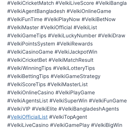
#VelkiCricketMatch #VelkiLiveScore #VelkiBangla
#VelkiAgentBangladesh #VelkiOnlineGame
#VelkiFunTime #VelkiPlayNow #VelkiBetNow
#VelkiMaster #VelkiOfficial #VelkiList
#VelkiGameTips #VelkiLuckyNumber #VelkiDraw
#VelkiPointsSystem #VelkiRewards
#VelkiCasinoGame #VelkiJackpotWin
#VelkiCricketBet #VelkiMatchResult
#VelkiWinningTips #VelkiLotteryTips
#VelkiBettingTips #VelkiGameStrategy
#VelkiScoreTips #VelkiMasterList
#VelkiOnlineCasino #VelkiPlayGame
#VelkiAgentsList #VelkiSuperWin #VelkiFunGame
#VelkiVIP #VelkiElite #VelkiBangladeshAgents
#
VelkiOfficialList
#VelkiTopAgent
#VelkiLiveCasino #VelkiGamePlay #VelkiBigWin