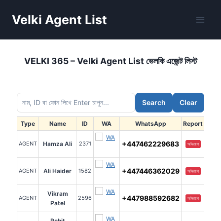
Skip
Velki Agent List
to
content
VELKI 365 – Velki Agent List ভেলকি এজেন্ট লিস্ট
Search
Clear
Type
Name
ID
WA
WhatsApp
Report
+447462229683
AGENT
Hamza Ali
2371
অভিযোগ
+447446362029
AGENT
Ali Haider
1582
অভিযোগ
Vikram
+447988592682
AGENT
2596
অভিযোগ
Patel
Rohit