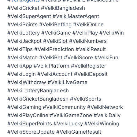
#VelkiCricket #VelkiBangladesh
#VelkiSuperAgent #VelkiMasterAgent
#VelkiPoints #VelkiBetting #VelkiOnline
#VelkiLottery #VelkiGame #VelkiPlay #VelkiWin
#VelkiJackpot #VelkiSlot #VelkiNumbers
#VelkiTips #VelkiPrediction #VelkiResult
#VelkiMatch #VelkiBet #VelkiScore #VelkiFun
#VelkiApp #VelkiPlatform #VelkiRegister
#VelkiLogin #VelkiAccount #VelkiDeposit
#VelkiWithdraw #VelkiLiveGame
#VelkiLotteryBangladesh
#VelkiCricketBangladesh #VelkiSports
#VelkiGaming #VelkiCommunity #VelkiNetwork
#VelkiPlayOnline #VelkiGameZone #VelkiDaily
#VelkiSuperPoints #VelkiLucky #VelkiWinning
#VelkiScoreUpdate #VelkiGameResult